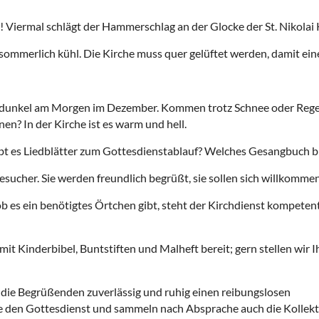
r! Viermal schlägt der Hammerschlag an der Glocke der St. Nikolai 
 sommerlich kühl. Die Kirche muss quer gelüftet werden, damit ein
h dunkel am Morgen im Dezember. Kommen trotz Schnee oder Rege
en? In der Kirche ist es warm und hell.
bt es Liedblätter zum Gottesdienstablauf? Welches Gesangbuch b
ucher. Sie werden freundlich begrüßt, sie sollen sich willkommen
b es ein benötigtes Örtchen gibt, steht der Kirchdienst kompeten
mit Kinderbibel, Buntstiften und Malheft bereit; gern stellen wir 
die Begrüßenden zuverlässig und ruhig einen reibungslosen
e den Gottesdienst und sammeln nach Absprache auch die Kollekte