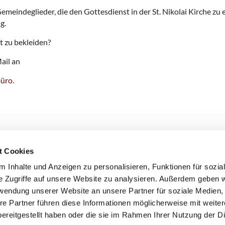
Gemeindeglieder, die den Gottesdienst in der St. Nikolai Kirche z
g.
t zu bekleiden?
ail an
büro.
t Cookies
 Inhalte und Anzeigen zu personalisieren, Funktionen für sozia
olai · Reformationsplatz 6, 13597 Berlin
(030) 322 944-555
geme


e Zugriffe auf unsere Website zu analysieren. Außerdem geben w
rwendung unserer Website an unsere Partner für soziale Medien
re Partner führen diese Informationen möglicherweise mit weite
Kontaktinformationen
Impressum
ereitgestellt haben oder die sie im Rahmen Ihrer Nutzung der D