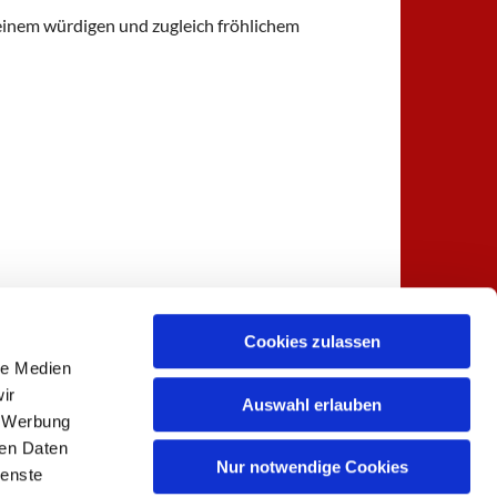
u einem würdigen und zugleich fröhlichem
Cookies zulassen
le Medien
indebuero@nikolai-spandau.de
ir
Auswahl erlauben
, Werbung
ren Daten
Nur notwendige Cookies
ienste