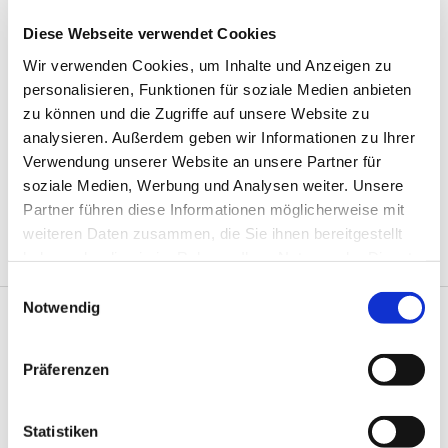
Anlässen im Jahres- und Lebenslauf. Wir feiern
Gottesdienst in unterschiedlichen Formen und
Diese Webseite verwendet Cookies
Weisen, an verschiedenen Orten und zu
Wir verwenden Cookies, um Inhalte und Anzeigen zu
verschiedenen Uhrzeiten. Sie sind immer herzlich
personalisieren, Funktionen für soziale Medien anbieten
willkommen!
zu können und die Zugriffe auf unsere Website zu
Hier finden Sie neben unserem aktuellen
analysieren. Außerdem geben wir Informationen zu Ihrer
Gottesdienstplan auch alle weiteren
Verwendung unserer Website an unsere Partner für
Informationen zu unseren verschiedenen
soziale Medien, Werbung und Analysen weiter. Unsere
Gottesdienstangeboten.
Partner führen diese Informationen möglicherweise mit
weiteren Daten zusammen, die Sie ihnen bereitgestellt
haben oder die sie im Rahmen Ihrer Nutzung der Dienste
gesammelt haben.
E
Notwendig
i
n
Gottesdienstplan

w
Präferenzen
i
l
l
Statistiken