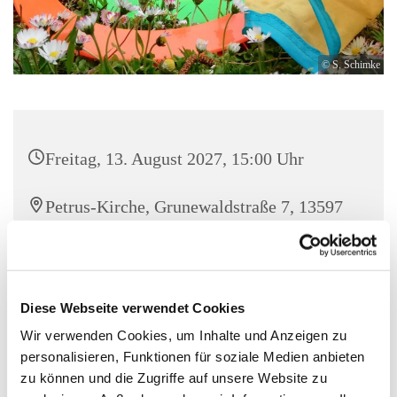
© S. Schimke
Freitag, 13. August 2027, 15:00 Uhr
Petrus-Kirche, Grunewaldstraße 7, 13597
Berlin
Familienzentrum Stresow
Diese Webseite verwendet Cookies
Wir verwenden Cookies, um Inhalte und Anzeigen zu
personalisieren, Funktionen für soziale Medien anbieten
Wir laden alle Familien zum gemeinsamen Spielen in
zu können und die Zugriffe auf unsere Website zu
unseren Bewegungsraum ein. Kommt einfach vorbei und