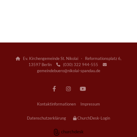
Ev. Kirchengemeinde St. Nikolai · Reformationsplatz 6,

13597 Berlin
(030) 322 944-555


gemeindebuero@nikolai-spandau.de
Kontaktinformationen
Impressum
Datenschutzerklärung
ChurchDesk-Login