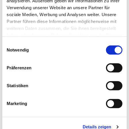
analysieren. Außerdem geben wir Informationen zu Ihrer
genießt einen bunten Nachmittag.
Verwendung unserer Website an unsere Partner für
soziale Medien, Werbung und Analysen weiter. Unsere
Informationen: Susanne Schimke - 01577 111 7125
Partner führen diese Informationen möglicherweise mit
weiteren Daten zusammen, die Sie ihnen bereitgestellt
haben oder die sie im Rahmen Ihrer Nutzung der Dienste
gesammelt haben.
E
Notwendig
i
n
w
Präferenzen
i
l
l
Statistiken
i
g
Marketing
u
n
g
Details zeigen
s