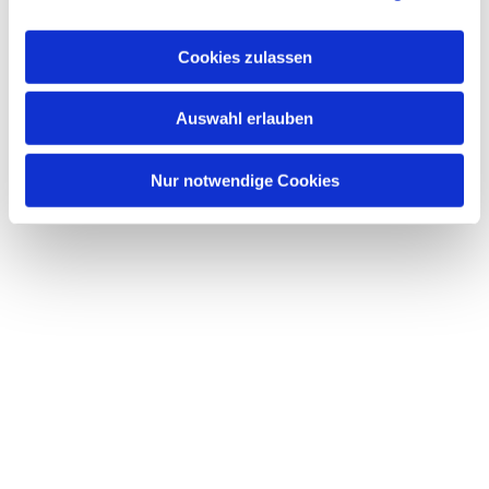
a
u
Cookies zulassen
s
Dies könnte Sie auch interessieren
w
Auswahl erlauben
a
h
l
Nur notwendige Cookies