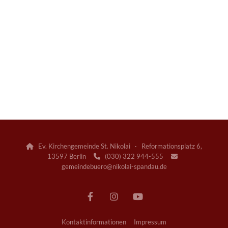
Ev. Kirchengemeinde St. Nikolai · Reformationsplatz 6,

13597 Berlin
(030) 322 944-555


gemeindebuero@nikolai-spandau.de
Kontaktinformationen
Impressum