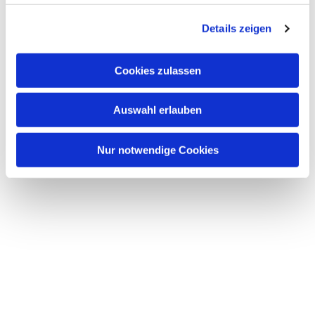
g
Details zeigen
s
a
u
Cookies zulassen
s
w
Auswahl erlauben
a
Dies könnte Sie auch interessieren
h
l
Nur notwendige Cookies