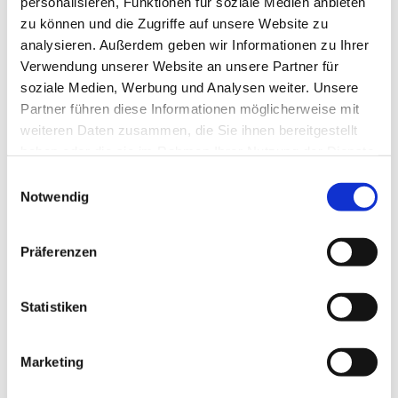
personalisieren, Funktionen für soziale Medien anbieten
zu können und die Zugriffe auf unsere Website zu
analysieren. Außerdem geben wir Informationen zu Ihrer
20 Minuten Orgelmusik und Lesung. Der Eintritt ist frei, am
Verwendung unserer Website an unsere Partner für
Ausgang bitten wir um eine Spende zur Finanzierung der
soziale Medien, Werbung und Analysen weiter. Unsere
Orgelandachten.
Partner führen diese Informationen möglicherweise mit
weiteren Daten zusammen, die Sie ihnen bereitgestellt
Seien Sie herzlich willkommen!
haben oder die sie im Rahmen Ihrer Nutzung der Dienste
gesammelt haben.
E
Notwendig
i
n
w
Präferenzen
i
l
l
Statistiken
i
g
Marketing
u
n