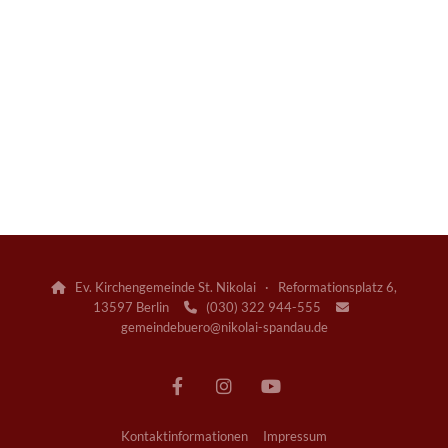
Ev. Kirchengemeinde St. Nikolai · Reformationsplatz 6,

13597 Berlin
(030) 322 944-555


gemeindebuero@nikolai-spandau.de
Kontaktinformationen
Impressum