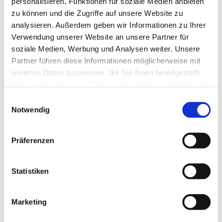
personalisieren, Funktionen für soziale Medien anbieten
zu können und die Zugriffe auf unsere Website zu
analysieren. Außerdem geben wir Informationen zu Ihrer
20 Minuten Orgelmusik und Lesung. Der Eintritt ist frei, am
Verwendung unserer Website an unsere Partner für
Ausgang bitten wir um eine Spende zur Finanzierung der
soziale Medien, Werbung und Analysen weiter. Unsere
Orgelandachten.
Partner führen diese Informationen möglicherweise mit
weiteren Daten zusammen, die Sie ihnen bereitgestellt
Seien Sie herzlich willkommen!
haben oder die sie im Rahmen Ihrer Nutzung der Dienste
gesammelt haben.
E
Notwendig
i
n
w
Präferenzen
i
l
l
Statistiken
i
g
Marketing
u
n