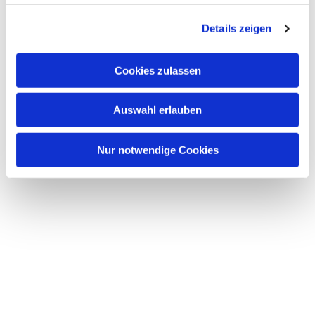
g
Details zeigen
s
a
u
Cookies zulassen
s
w
Auswahl erlauben
a
Dies könnte Sie auch interessieren
h
l
Nur notwendige Cookies