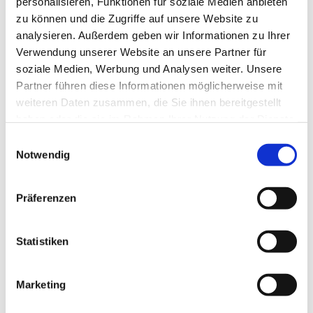
personalisieren, Funktionen für soziale Medien anbieten
zu können und die Zugriffe auf unsere Website zu
analysieren. Außerdem geben wir Informationen zu Ihrer
20 Minuten Orgelmusik und Lesung. Der Eintritt ist frei, am
Verwendung unserer Website an unsere Partner für
Ausgang bitten wir um eine Spende zur Finanzierung der
soziale Medien, Werbung und Analysen weiter. Unsere
Orgelandachten.
Partner führen diese Informationen möglicherweise mit
weiteren Daten zusammen, die Sie ihnen bereitgestellt
Seien Sie herzlich willkommen!
haben oder die sie im Rahmen Ihrer Nutzung der Dienste
gesammelt haben.
E
Notwendig
i
n
w
Präferenzen
i
l
l
Statistiken
i
g
Marketing
u
n