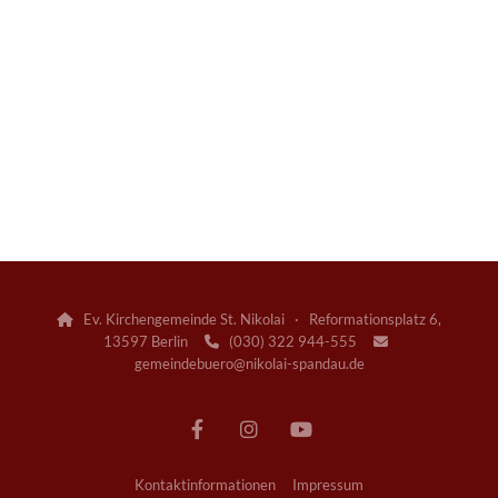
Ev. Kirchengemeinde St. Nikolai · Reformationsplatz 6,

13597 Berlin
(030) 322 944-555


gemeindebuero@nikolai-spandau.de
Kontaktinformationen
Impressum