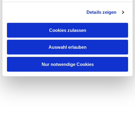
g
Details zeigen
s
a
u
Cookies zulassen
s
w
Auswahl erlauben
a
Dies könnte Sie auch interessieren
h
l
Nur notwendige Cookies