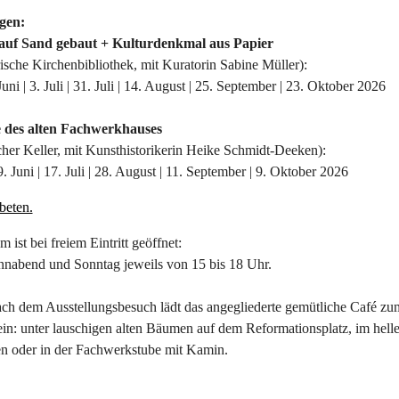
gen:
 auf Sand gebaut + Kulturdenkmal aus Papier
orische Kirchenbibliothek, mit Kuratorin Sabine Müller):
Juni | 3. Juli | 31. Juli | 14. August | 25. September | 23. Oktober 2026
e des alten Fachwerkhauses
scher Keller, mit Kunsthistorikerin Heike Schmidt-Deeken):
9. Juni | 17. Juli | 28. August | 11. September | 9. Oktober 2026
beten.
ist bei freiem Eintritt geöffnet:
onnabend und Sonntag jeweils von 15 bis 18 Uhr.
ach dem Ausstellungsbesuch lädt das angegliederte gemütliche Café zu
in: unter lauschigen alten Bäumen auf dem Reformationsplatz, im hell
en oder in der Fachwerkstube mit Kamin.