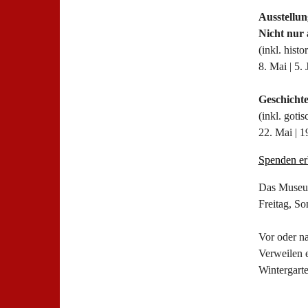
Ausstellun
Nicht nur
(inkl. hist
8. Mai | 5. 
Geschicht
(inkl. goti
22. Mai | 1
Spenden er
Das Museum 
Freitag, S
Vor oder n
Verweilen e
Wintergart