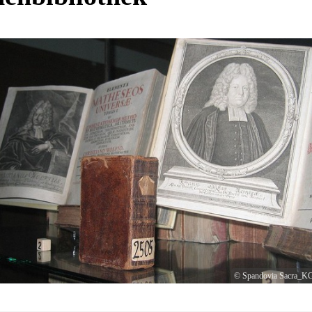
© Spandovia Sacra_KG