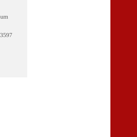
eum
13597