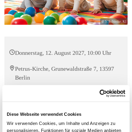
© S. Schimke; KI
Donnerstag, 12. August 2027, 10:00 Uhr
Petrus-Kirche, Grunewaldstraße 7, 13597
Berlin
Familienzentrum Stresow
Diese Webseite verwendet Cookies
Wir verwenden Cookies, um Inhalte und Anzeigen zu
In unserem Bewegungsraum Spielen, Singen und mit allen
personalisieren, Funktionen für soziale Medien anbieten
Sinnen die Welt entdecken für Eltern mit Kindern ab dem 6.