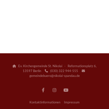
Ev. Kirchengemeinde St. Nikolai · Reformationsplatz 6,

13597 Berlin
(030) 322 944-555


gemeindebuero@nikolai-spandau.de
Kontaktinformationen
Impressum