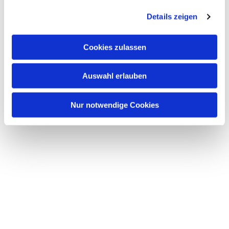
g
Details zeigen
s
a
u
Cookies zulassen
s
w
Auswahl erlauben
a
Dies könnte Sie auch interessieren
h
l
Nur notwendige Cookies