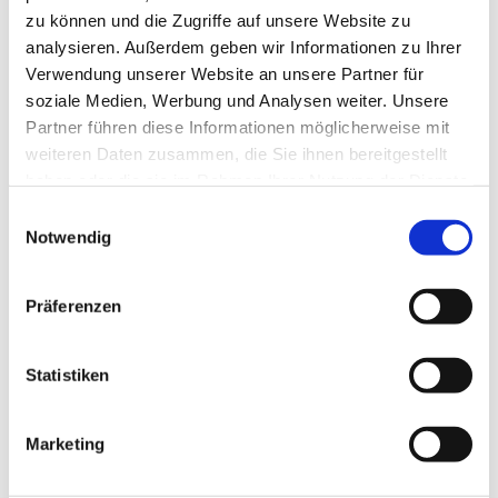
zu können und die Zugriffe auf unsere Website zu
Lebensmonat.
analysieren. Außerdem geben wir Informationen zu Ihrer
Verwendung unserer Website an unsere Partner für
soziale Medien, Werbung und Analysen weiter. Unsere
Anmeldung und Informationen: Susanne Schimke - 01577
Partner führen diese Informationen möglicherweise mit
111 7125
weiteren Daten zusammen, die Sie ihnen bereitgestellt
haben oder die sie im Rahmen Ihrer Nutzung der Dienste
gesammelt haben.
E
Notwendig
i
n
w
Präferenzen
i
l
l
Statistiken
i
g
Marketing
u
n