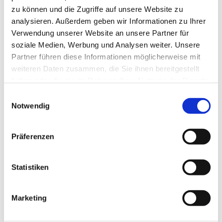
zu können und die Zugriffe auf unsere Website zu
Lebensmonat.
analysieren. Außerdem geben wir Informationen zu Ihrer
Verwendung unserer Website an unsere Partner für
soziale Medien, Werbung und Analysen weiter. Unsere
Anmeldung und Informationen: Susanne Schimke - 01577
Partner führen diese Informationen möglicherweise mit
111 7125
weiteren Daten zusammen, die Sie ihnen bereitgestellt
haben oder die sie im Rahmen Ihrer Nutzung der Dienste
gesammelt haben.
E
Notwendig
i
n
w
Präferenzen
i
l
l
Statistiken
i
g
Marketing
u
n