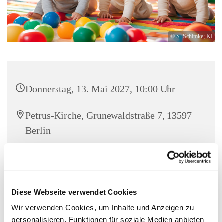
© S. Schimke; KI
Donnerstag, 13. Mai 2027, 10:00 Uhr
Petrus-Kirche, Grunewaldstraße 7, 13597
Berlin
Familienzentrum Stresow
Diese Webseite verwendet Cookies
Wir verwenden Cookies, um Inhalte und Anzeigen zu
In unserem Bewegungsraum Spielen, Singen und mit allen
personalisieren, Funktionen für soziale Medien anbieten
Sinnen die Welt entdecken für Eltern mit Kindern ab dem 6.