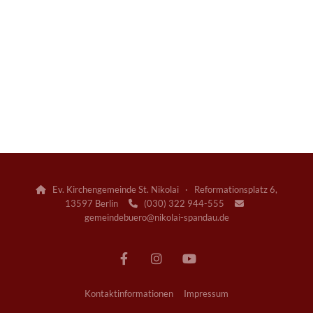
Ev. Kirchengemeinde St. Nikolai · Reformationsplatz 6,

13597 Berlin
(030) 322 944-555


gemeindebuero@nikolai-spandau.de
Kontaktinformationen
Impressum