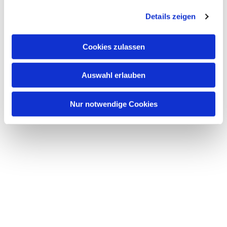
g
Details zeigen
s
a
u
Cookies zulassen
s
w
Auswahl erlauben
a
Dies könnte Sie auch interessieren
h
l
Nur notwendige Cookies