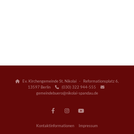
Ev. Kirchengemeinde St. Nikolai · Reformationsplatz 6,

13597 Berlin
(030) 322 944-555


gemeindebuero@nikolai-spandau.de
Kontaktinformationen
Impressum