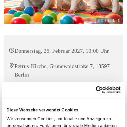
© S. Schimke; KI
Donnerstag, 25. Februar 2027, 10:00 Uhr
Petrus-Kirche, Grunewaldstraße 7, 13597
Berlin
Familienzentrum Stresow
Diese Webseite verwendet Cookies
Wir verwenden Cookies, um Inhalte und Anzeigen zu
In unserem Bewegungsraum Spielen, Singen und mit allen
personalisieren, Funktionen für soziale Medien anbieten
Sinnen die Welt entdecken für Eltern mit Kindern ab dem 6.