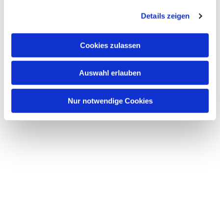
g
Details zeigen
s
a
u
Cookies zulassen
s
w
Auswahl erlauben
a
Dies könnte Sie auch interessieren
h
l
Nur notwendige Cookies