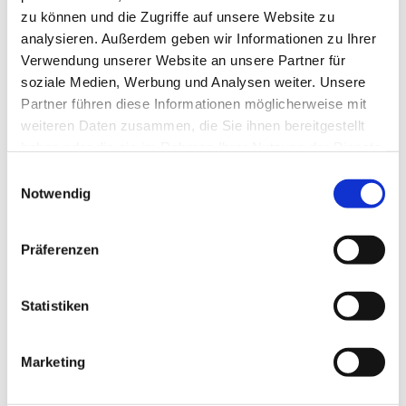
zu können und die Zugriffe auf unsere Website zu
Lebensmonat.
analysieren. Außerdem geben wir Informationen zu Ihrer
Verwendung unserer Website an unsere Partner für
soziale Medien, Werbung und Analysen weiter. Unsere
Anmeldung und Informationen: Susanne Schimke - 01577
Partner führen diese Informationen möglicherweise mit
111 7125
weiteren Daten zusammen, die Sie ihnen bereitgestellt
haben oder die sie im Rahmen Ihrer Nutzung der Dienste
gesammelt haben.
E
Notwendig
i
n
w
Präferenzen
i
l
l
Statistiken
i
g
Marketing
u
n