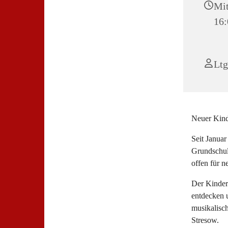
Mit
16:
Ltg
Neuer Kinde
Seit Januar
Grundschul
offen für n
Der Kinder
entdecken 
musikalisc
Stresow.