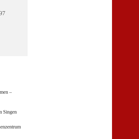
97
mmen –
m Singen
ienzentrum