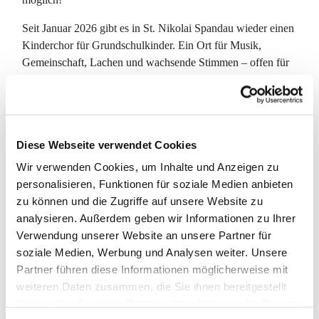
Seit Januar 2026 gibt es in St. Nikolai Spandau wieder einen
Kinderchor für Grundschulkinder. Ein Ort für Musik,
Gemeinschaft, Lachen und wachsende Stimmen – offen für
neue Kinder und Familien.
Der Kinderchor bietet Kindern einen wertschätzenden
Raum, in dem sie Freude am Singen entdecken und
gemeinsam Musik erleben können. Das Angebot entsteht aus
Diese Webseite verwendet Cookies
der musikalischen Tradition unserer Gemeinde und in
Wir verwenden Cookies, um Inhalte und Anzeigen zu
Zusammenarbeit mit dem Familienzentrum Stresow.
personalisieren, Funktionen für soziale Medien anbieten
zu können und die Zugriffe auf unsere Website zu
Proben:
mittwochs, 16:00–17:00 Uhr
analysieren. Außerdem geben wir Informationen zu Ihrer
Petrus-Kirche, Grunewaldstr. 7, Berlin-Spandau
Verwendung unserer Website an unsere Partner für
soziale Medien, Werbung und Analysen weiter. Unsere
Für Kinder im Grundschulalter
Partner führen diese Informationen möglicherweise mit
weiteren Daten zusammen, die Sie ihnen bereitgestellt
Leitung: Kathrin Duschek
haben oder die sie im Rahmen Ihrer Nutzung der Dienste
Keine Vorkenntnisse nötig – ein Einstieg ist jederzeit