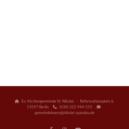
Ev. Kirchengemeinde St. Nikolai · Reformationsplatz 6,

13597 Berlin
(030) 322 944-555


gemeindebuero@nikolai-spandau.de