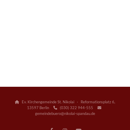
Ev. Kirchengemeinde St. Nikolai · Reformationsplatz 6,

13597 Berlin
(030) 322 944-555


gemeindebuero@nikolai-spandau.de