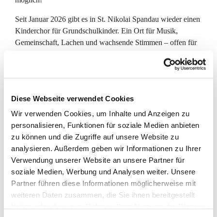
Seit Januar 2026 gibt es in St. Nikolai Spandau wieder einen
Kinderchor für Grundschulkinder. Ein Ort für Musik,
Gemeinschaft, Lachen und wachsende Stimmen – offen für
neue Kinder und Familien.
Der Kinderchor bietet Kindern einen wertschätzenden
Raum, in dem sie Freude am Singen entdecken und
gemeinsam Musik erleben können. Das Angebot entsteht aus
Diese Webseite verwendet Cookies
der musikalischen Tradition unserer Gemeinde und in
Wir verwenden Cookies, um Inhalte und Anzeigen zu
Zusammenarbeit mit dem Familienzentrum Stresow.
personalisieren, Funktionen für soziale Medien anbieten
zu können und die Zugriffe auf unsere Website zu
Proben:
mittwochs, 16:00–17:00 Uhr
analysieren. Außerdem geben wir Informationen zu Ihrer
Petrus-Kirche, Grunewaldstr. 7, Berlin-Spandau
Verwendung unserer Website an unsere Partner für
soziale Medien, Werbung und Analysen weiter. Unsere
Für Kinder im Grundschulalter
Partner führen diese Informationen möglicherweise mit
weiteren Daten zusammen, die Sie ihnen bereitgestellt
Leitung: Kathrin Duschek
haben oder die sie im Rahmen Ihrer Nutzung der Dienste
Keine Vorkenntnisse nötig – ein Einstieg ist jederzeit