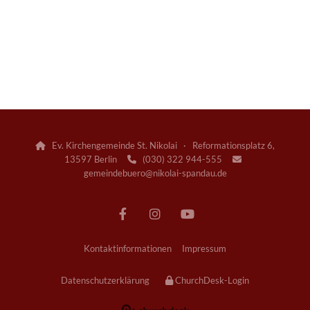
Ev. Kirchengemeinde St. Nikolai · Reformationsplatz 6,

13597 Berlin
(030) 322 944-555


gemeindebuero@nikolai-spandau.de
Kontaktinformationen
Impressum
Datenschutzerklärung
ChurchDesk-Login