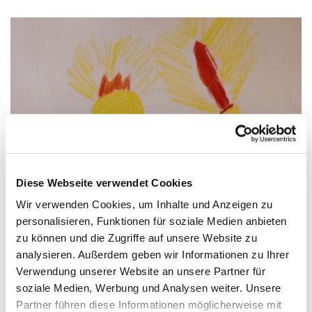
Diese Webseite verwendet Cookies
Wir verwenden Cookies, um Inhalte und Anzeigen zu
Malwettbewerb „DICH SCHICKT DER
personalisieren, Funktionen für soziale Medien anbieten
HIMMEL!“
zu können und die Zugriffe auf unsere Website zu
analysieren. Außerdem geben wir Informationen zu Ihrer
Jemand hat geholfen, ganz heimlich, still und leise?
Verwendung unserer Website an unsere Partner für
Eine gute Nachricht?
soziale Medien, Werbung und Analysen weiter. Unsere
Partner führen diese Informationen möglicherweise mit
Male dein Bild von einem Engel.