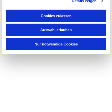
Details zeigen
s
a
u
Cookies zulassen
s
Dies könnte Sie auch interessieren
w
Auswahl erlauben
a
h
l
Nur notwendige Cookies