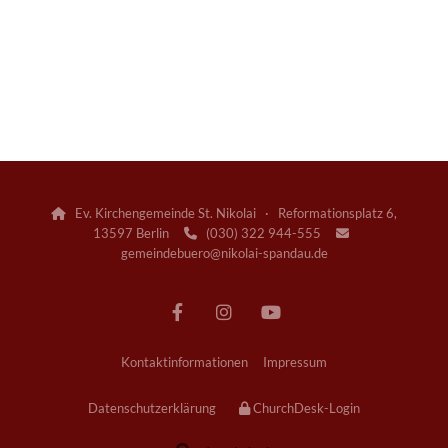
Ev. Kirchengemeinde St. Nikolai · Reformationsplatz 6,

13597 Berlin
(030) 322 944-555


gemeindebuero@nikolai-spandau.de
Kontaktinformationen
Impressum
Datenschutzerklärung
ChurchDesk-Login