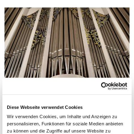
Instrument des Jahres - Berliner Orgeln
entdecken
Diese Webseite verwendet Cookies
Gemeinsam mit berlinHistory e.V. hat der Landesmusikrat
Wir verwenden Cookies, um Inhalte und Anzeigen zu
Berlin eine Orgel-App entwickelt. Informationstexte, Bilder,
personalisieren, Funktionen für soziale Medien anbieten
Dispositionen, Klangbeispiele und Videos bringen den
zu können und die Zugriffe auf unsere Website zu
Berliner Orgelschatz direkt aufs Smartphone.