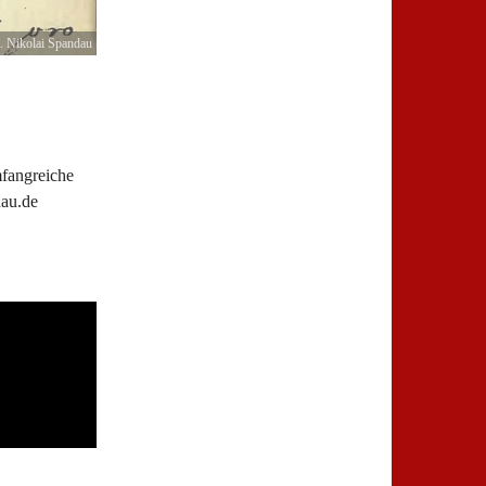
. Nikolai Spandau
mfangreiche
dau.de