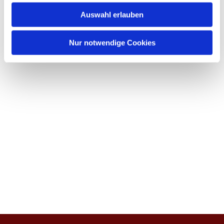
w
Auswahl erlauben
a
h
l
Nur notwendige Cookies