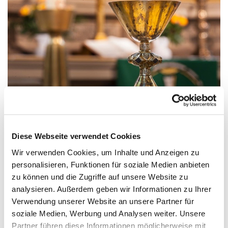
Diese Webseite verwendet Cookies
Kelch Clerus Minor
Wir verwenden Cookies, um Inhalte und Anzeigen zu
Sog.
„Clerus-Minor-Kelch“
–
Silber vergoldet (NikSpan
personalisieren, Funktionen für soziale Medien anbieten
Inv.nr. 04.0.4.1.005)
zu können und die Zugriffe auf unsere Website zu
Der Überlieferung nach wurde dieser aus katholischer Zeit
analysieren. Außerdem geben wir Informationen zu Ihrer
stammende Kelch bei der Feier am 1. November 1539
Verwendung unserer Website an unsere Partner für
benutzt, um den niederen Geistlichen („clerus minor“, d.h.
soziale Medien, Werbung und Analysen weiter. Unsere
Küster, Lektor, Subdiakon u.a.) den Abendmahlswein zu
Partner führen diese Informationen möglicherweise mit