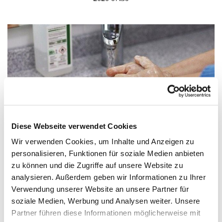
Diese Webseite verwendet Cookies
Wir verwenden Cookies, um Inhalte und Anzeigen zu
personalisieren, Funktionen für soziale Medien anbieten
zu können und die Zugriffe auf unsere Website zu
Aktuelle Informationen - Coronavirus / COVID-
analysieren. Außerdem geben wir Informationen zu Ihrer
19
Verwendung unserer Website an unsere Partner für
Bis auf Weiteres finden keine Gottesdienste und Andachten
soziale Medien, Werbung und Analysen weiter. Unsere
in der St. Nikolai-Kirche und am Gemeindezentrum
Partner führen diese Informationen möglicherweise mit
Grunewaldstraße mit der Petrus-Kirche statt. Auch das für