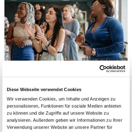
© Pavel Danilyuk / pexels.com
Singen in den Sommerferien
Diese Webseite verwendet Cookies
Vom 19. Juli bis 23. August 2023 findet zum zweiten Mal
immer
mittwochs um 18 Uhr
das wöchentliche "Offene
Wir verwenden Cookies, um Inhalte und Anzeigen zu
Singen" in der
Lutherkirche
unter Anleitung verschiedener
personalisieren, Funktionen für soziale Medien anbieten
Kirchenmusiker aus dem Kirchenkreis statt.
zu können und die Zugriffe auf unsere Website zu
analysieren. Außerdem geben wir Informationen zu Ihrer
Anschließend herzliche Einladung ins Paul-Schneider-Haus
Verwendung unserer Website an unsere Partner für
("Mittwochabend im Café Paule") zu Speis, Trank und