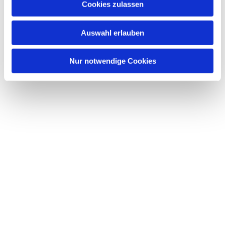
Cookies zulassen
s
w
Auswahl erlauben
a
h
l
Nur notwendige Cookies