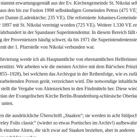
 stammt erwartungsgemäß aus der Ev. Kirchengemeinde St. Nikolai sel
aus den bis zur Fusion 1998 selbständigen Gemeinden Petrus (475 V
ler Damm (Ladenkirche; 235 VE). Die reformierte Johannes-Gemeinde 
r 1897 mit St. Nikolai vereinigt worden (725 VE). Weitere 1.330 VE e
Jahrhundert in der Spandauer Superintendentur. In diesem Bereich fällt 
der Provenienzen häufig schwer, da bis 1971 die Superintendentenstel
 mit der 1. Pfarrstelle von Nikolai verbunden war.
chivierung werde ich als Hauptamtliche von ehrenamtlichen Helferinne
erstützt. Wir arbeiten wie die meisten Archive mit dem Bär'schen Prinz
55–1928), bei welchem das Archivgut in der Reihenfolge, wie es zufäll
arbeitenden Person gerät, verzeichnet wird. Die notwendige inhaltlich
stellt die Vergabe von Aktenzeichen in den Findmitteln her. Diese wie
lan der Evangelischen Kirche Berlin-Brandenburg-schlesische Oberlau
. unten.
n die ausdrückliche Überschrift „Staaken“; sie werden in acht Stülpsch
ley Folio classic“ (wieder so etwas Poetisches im Archiv!) aufbewahr
ch einzelne Akten, die sich zwar auf Staaken beziehen, aber in anderen