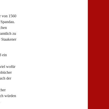
ar von 1560
n Spandau.
schen
amtlich zu
 Staakener
8 ein
.
viel wofür
nbücher
auch der
cher
och würden
n