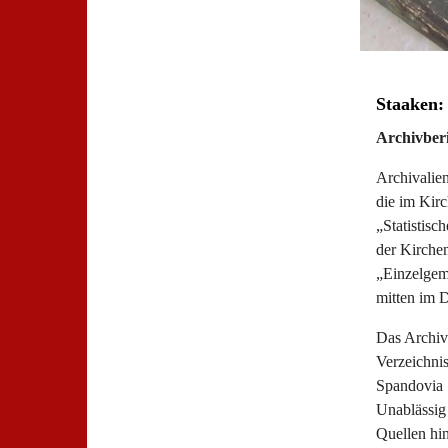
Staaken:
Archivber
Archivalien
die im Kir
„Statistisc
der Kirchen
„Einzelgem
mitten im 
Das Archiv
Verzeichnis
Spandovia S
Unablässig
Quellen hin