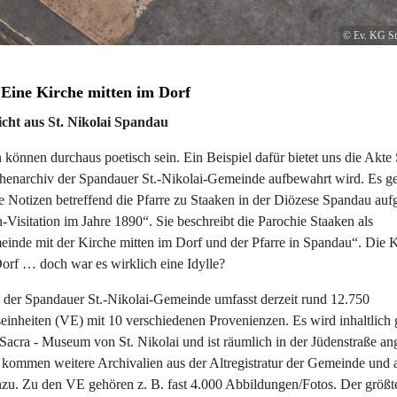
© Ev. KG St
 Eine Kirche mitten im Dorf
icht aus St. Nikolai Spandau
 können durchaus poetisch sein. Ein Beispiel dafür bietet uns die Akte
chenarchiv der Spandauer St.-Nikolai-Gemeinde aufbewahrt wird. Es g
he Notizen betreffend die Pfarre zu Staaken in der Diözese Spandau aufge
-Visitation im Jahre 1890“. Sie beschreibt die Parochie Staaken als
einde mit der Kirche mitten im Dorf und der Pfarre in Spandau“. Die 
Dorf … doch war es wirklich eine Idylle?
 der Spandauer St.-Nikolai-Gemeinde umfasst derzeit rund 12.750
einheiten (VE) mit 10 verschiedenen Provenienzen. Es wird inhaltlich 
acra - Museum von St. Nikolai und ist räumlich in der Jüdenstraße ang
 kommen weitere Archivalien aus der Altregistratur der Gemeinde und 
zu. Zu den VE gehören z. B. fast 4.000 Abbildungen/Fotos. Der größte