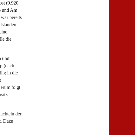
bst (9.920
E) und Am
war bereits
ntstanden
eine
le die
n und
ip (nach
ig in die
e
derum folgt
sitz
achteln der
t. Dazu