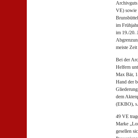
Archivguts
VE) sowie 
Brunsbütte
im Frühjah
im 19./20. 
Abgrenzung 
meiste Zeit
Bei der Ar
Helfern unt
Max Bär, 18
Hand der be
Gliederung 
dem Aktenp
(EKBO), s
49 VE trage
Marke „Lore
gesellen si