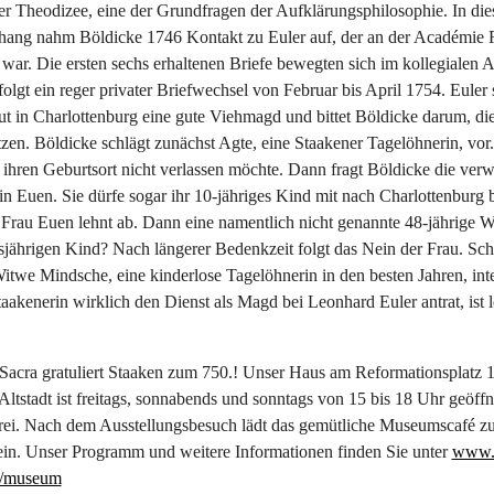
er Theodizee, eine der Grundfragen der Aufklärungsphilosophie. In di
ng nahm Böldicke 1746 Kontakt zu Euler auf, der an der Académie R
g war. Die ersten sechs erhaltenen Briefe bewegten sich im kollegialen 
olgt ein reger privater Briefwechsel von Februar bis April 1754. Euler 
t in Charlottenburg eine gute Viehmagd und bittet Böldicke darum, di
tzen. Böldicke schlägt zunächst Agte, eine Staakener Tagelöhnerin, vor.
e ihren Geburtsort nicht verlassen möchte. Dann fragt Böldicke die ver
n Euen. Sie dürfe sogar ihr 10-jähriges Kind mit nach Charlottenburg 
Frau Euen lehnt ab. Dann eine namentlich nicht genannte 48-jährige W
jährigen Kind? Nach längerer Bedenkzeit folgt das Nein der Frau. Schl
Witwe Mindsche, eine kinderlose Tagelöhnerin in den besten Jahren, inte
aakenerin wirklich den Dienst als Magd bei Leonhard Euler antrat, ist l
.
Sacra gratuliert Staaken zum 750.! Unser Haus am Reformationsplatz 1
ltstadt ist freitags, sonnabends und sonntags von 15 bis 18 Uhr geöffn
t frei. Nach dem Ausstellungsbesuch lädt das gemütliche Museumscafé 
ein. Unser Programm und weitere Informationen finden Sie unter
www.n
e/museum