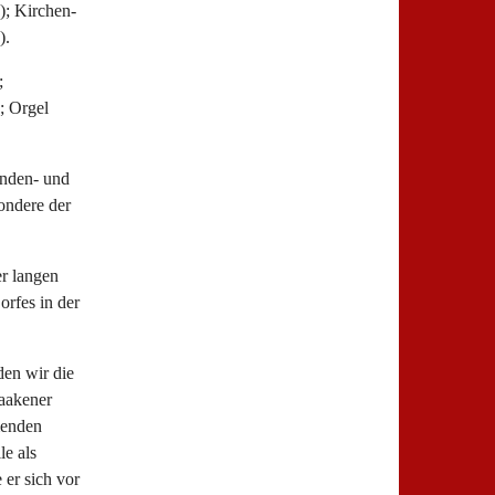
); Kirchen-
).
;
; Orgel
unden- und
ondere der
r langen
rfes in der
den wir die
taakener
menden
e als
 er sich vor