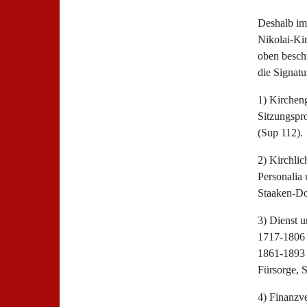
Deshalb im 
Nikolai-Ki
oben besch
die Signatu
1) Kirchen
Sitzungspr
(Sup 112).
2) Kirchlic
Personalia 
Staaken-Do
3) Dienst 
1717-1806 
1861-1893 
Fürsorge, 
4) Finanzv