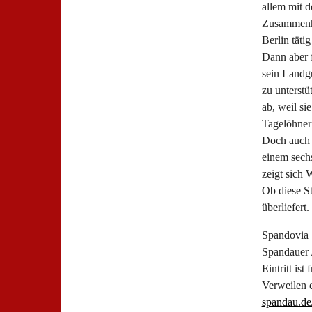
allem mit d
Zusammenha
Berlin täti
Dann aber f
sein Landgu
zu unterstü
ab, weil si
Tagelöhneri
Doch auch 
einem sechs
zeigt sich 
Ob diese St
überliefert
Spandovia 
Spandauer A
Eintritt is
Verweilen 
spandau.d