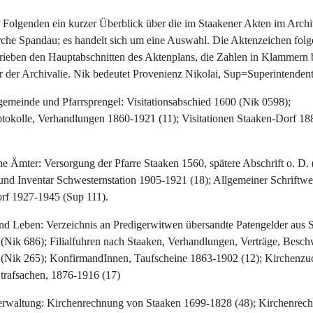
Folgenden ein kurzer Überblick über die im Staakener Akten im Archiv
rche Spandau; es handelt sich um eine Auswahl. Die Aktenzeichen folg
rieben den Hauptabschnitten des Aktenplans, die Zahlen in Klammern 
r der Archivalie. Nik bedeutet Provenienz Nikolai, Sup=Superintenden
gemeinde und Pfarrsprengel: Visitationsabschied 1600 (Nik 0598);
otokolle, Verhandlungen 1860-1921 (11); Visitationen Staaken-Dorf 1
he Ämter: Versorgung der Pfarre Staaken 1560, spätere Abschrift o. D. 
und Inventar Schwesternstation 1905-1921 (18); Allgemeiner Schriftwe
rf 1927-1945 (Sup 111).
und Leben: Verzeichnis an Predigerwitwen übersandte Patengelder aus 
(Nik 686); Filialfuhren nach Staaken, Verhandlungen, Verträge, Besc
(Nik 265); KonfirmandInnen, Taufscheine 1863-1902 (12); Kirchenzuc
Strafsachen, 1876-1916 (17)
erwaltung: Kirchenrechnung von Staaken 1699-1828 (48); Kirchenrec