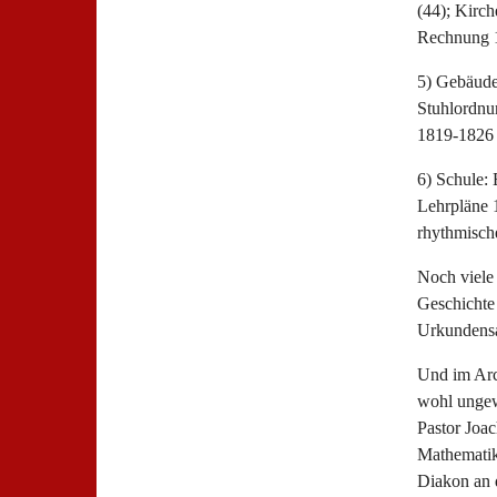
(44); Kirc
Rechnung 1
5) Gebäude
Stuhlordnu
1819-1826 
6) Schule:
Lehrpläne 
rhythmisch
Noch viele 
Geschichte 
Urkundensa
Und im Arc
wohl ungewö
Pastor Joa
Mathematike
Diakon an d