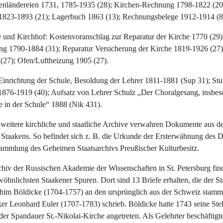
henländereien 1731, 1785-1935 (28); Kirchen-Rechnung 1798-1822 (20
823-1893 (21); Lagerbuch 1863 (13); Rechnungsbelege 1912-1914 (8
 und Kirchhof: Kostenvoranschlag zur Reparatur der Kirche 1770 (29)
ng 1790-1884 (31); Reparatur Versicherung der Kirche 1819-1926 (27)
(27); Ofen/Luftheizung 1905 (27).
 Einrichtung der Schule, Besoldung der Lehrer 1811-1881 (Sup 31); St
1876-1919 (40); Aufsatz von Lehrer Schulz „Der Choralgesang, insbes
e in der Schule“ 1888 (Nik 431).
weitere kirchliche und staatliche Archive verwahren Dokumente aus de
Staakens. So befindet sich z. B. die Urkunde der Ersterwähnung des Do
mmlung des Geheimen Staatsarchivs Preußischer Kulturbesitz.
hiv der Russischen Akademie der Wissenschaften in St. Petersburg fin
hnlichsten Staakener Spuren. Dort sind 13 Briefe erhalten, die der S
chim Böldicke (1704-1757) an den ursprünglich aus der Schweiz stam
r Leonhard Euler (1707-1783) schrieb. Böldicke hatte 1743 seine Stell
er Spandauer St.-Nikolai-Kirche angetreten. Als Gelehrter beschäftigte