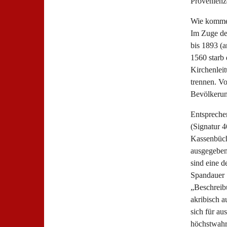
Provenienz
Wie kommen
Im Zuge de
bis 1893 (a
1560 starb 
Kirchenlei
trennen. V
Bevölkerun
Entsprechen
(Signatur 4
Kassenbüch
ausgegeben
sind eine d
Spandauer S
„Beschreib
akribisch 
sich für a
höchstwahr