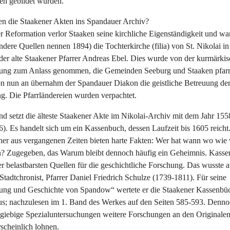
en gebildet wurden.
 die Staakener Akten ins Spandauer Archiv?
r Reformation verlor Staaken seine kirchliche Eigenständigkeit und w
ndere Quellen nennen 1894) die Tochterkirche (filia) von St. Nikolai i
der alte Staakener Pfarrer Andreas Ebel. Dies wurde von der kurmärki
tung zum Anlass genommen, die Gemeinden Seeburg und Staaken pfarr
on nun an übernahm der Spandauer Diakon die geistliche Betreuung der
g. Die Pfarrländereien wurden verpachtet.
d setzt die älteste Staakener Akte im Nikolai-Archiv mit dem Jahr 155
6). Es handelt sich um ein Kassenbuch, dessen Laufzeit bis 1605 reicht
er aus vergangenen Zeiten bieten harte Fakten: Wer hat wann wo wie 
? Zugegeben, das Warum bleibt dennoch häufig ein Geheimnis. Kasse
er belastbarsten Quellen für die geschichtliche Forschung. Das wusste 
tadtchronist, Pfarrer Daniel Friedrich Schulze (1739-1811). Für seine
ung und Geschichte von Spandow“ wertete er die Staakener Kassenbü
aus; nachzulesen im 1. Band des Werkes auf den Seiten 585-593. Denn
usgiebige Spezialuntersuchungen weitere Forschungen an den Originale
scheinlich lohnen.