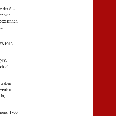
 der St.-
en wie
bezeichnen
tur.
883-1918
(45);
chsel
Staaken
hwerden
ht,
hnung 1700