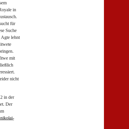
esem
oyale in
Austausch.
sucht für
ese Suche
 Agte lehnt
witwete
bringen.
itwe mit
ießlich
ressiert.
eider nicht
2 in der
et. Der
zum
ikolai-