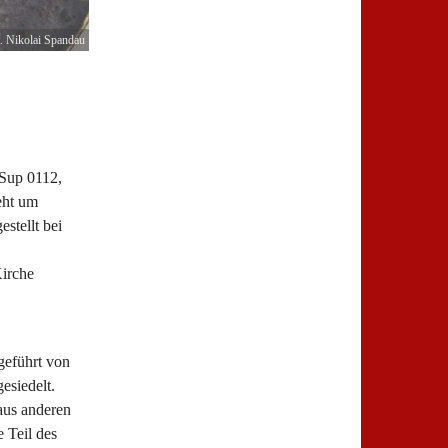
. Nikolai Spandau
 Sup 0112,
eht um
stellt bei
Kirche
geführt von
esiedelt.
aus anderen
 Teil des