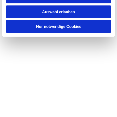
s
w
Auswahl erlauben
a
h
l
Nur notwendige Cookies