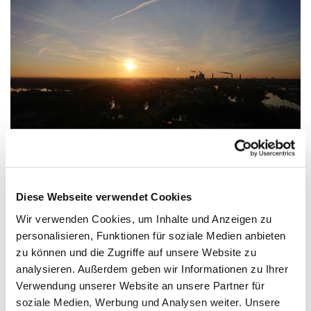
© B. Borrmann
Turmführungen ab 15. April
Diese Webseite verwendet Cookies
Schon Theodor Fontane bewunderte die wunderschöne
Wir verwenden Cookies, um Inhalte und Anzeigen zu
Aussicht über das Havelland und das ferne Berlin, die den
personalisieren, Funktionen für soziale Medien anbieten
beschwerlichen Aufstieg auf den Turm von St. Nikolai
zu können und die Zugriffe auf unsere Website zu
vergessen lässt. Wir freuen uns auf viele Besucher in der
analysieren. Außerdem geben wir Informationen zu Ihrer
Saison 2023, die samstags um 12:30 Uhr im Rahmen einer
Verwendung unserer Website an unsere Partner für
Führung den Aufstieg wagen!
soziale Medien, Werbung und Analysen weiter. Unsere