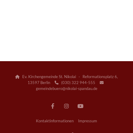
Ev. Kirchengemeinde St. Nikolai · Reformationsplatz 6,

13597 Berlin
(030) 322 944-555


gemeindebuero@nikolai-spandau.de
Kontaktinformationen
Impressum