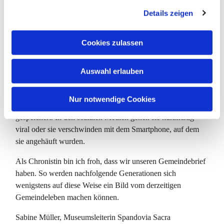
g
zur Jahrtausendwende an. Fahrten, Ausflüge und
Details zeigen
s
Kaffeetafeln dokumentieren das bunte Gemeindeleben. Um
a
2010 tauchten erste digitale Datenträger im Nikolai-Archiv
u
Cookies zulassen
auf. Gleichzeitig setzte ein Rückgang der Filmstreifen, der
s
Diapositive und der Papierabzüge ein. Fortan wurde noch
w
wilder fotografiert, aber im Archiv ist nichts mehr davon zu
Auswahl erlauben
a
sehen. Und ob in 100 Jahren die elektronischen Medien noch
h
lesbar sein werden, weiß derzeit niemand. Inzwischen
l
Nur notwendige Cookies
werden digitale Fotos noch nicht einmal mehr dauerhaft
gespeichert. In den sozialen Medien gehen sie kurzfristig
viral oder sie verschwinden mit dem Smartphone, auf dem
sie angehäuft wurden.
Als Chronistin bin ich froh, dass wir unseren Gemeindebrief
haben. So werden nachfolgende Generationen sich
wenigstens auf diese Weise ein Bild vom derzeitigen
Gemeindeleben machen können.
Sabine Müller, Museumsleiterin Spandovia Sacra