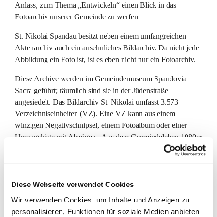
Anlass, zum Thema „Entwickeln“ einen Blick in das
Fotoarchiv unserer Gemeinde zu werfen.
St. Nikolai Spandau besitzt neben einem umfangreichen
Aktenarchiv auch ein ansehnliches Bildarchiv. Da nicht jede
Abbildung ein Foto ist, ist es eben nicht nur ein Fotoarchiv.
Diese Archive werden im Gemeindemuseum Spandovia
Sacra geführt; räumlich sind sie in der Jüdenstraße
angesiedelt. Das Bildarchiv St. Nikolai umfasst 3.573
Verzeichniseinheiten (VZ). Eine VZ kann aus einem
winzigen Negativschnipsel, einem Fotoalbum oder einer
Umzugskiste mit Abzügen „Aus dem Gemeindeleben 1980er
Jahre“ bestehen. So ist die wahre Anzahl der aufbewahrten
Bilder tatsächlich ein Geheimnis.
Mittlerweile haben wir, d. h. Ehrenamtliche, Praktikant:innen
Diese Webseite verwendet Cookies
und Hauptamtliche, unsere Archivkarteikarten in
Wir verwenden Cookies, um Inhalte und Anzeigen zu
Exceldateien erfasst, so dass man bei uns bequem nach
personalisieren, Funktionen für soziale Medien anbieten
Stichworten oder Daten suchen und sortieren kann. Doch so