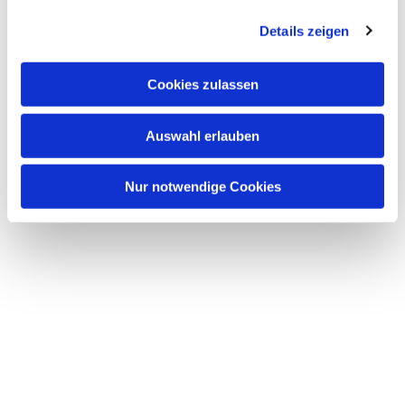
Weihnachtszeit!
g
Details zeigen
s
a
u
Cookies zulassen
s
w
Auswahl erlauben
a
Dies könnte Sie auch interessieren
h
l
Nur notwendige Cookies