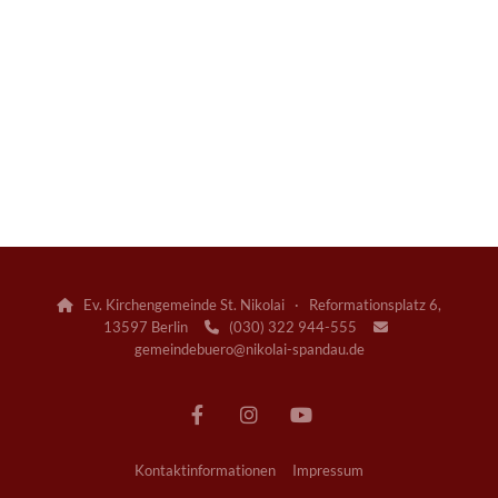
Ev. Kirchengemeinde St. Nikolai · Reformationsplatz 6,

13597 Berlin
(030) 322 944-555


gemeindebuero@nikolai-spandau.de
Kontaktinformationen
Impressum