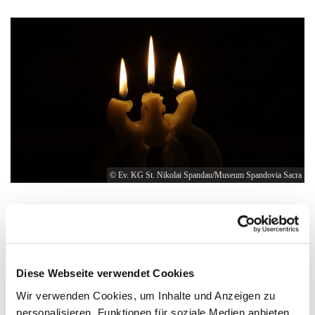
© Ev. KG St. Nikolai Spandau/Museum Spandovia Sacra
HeimatenAdvent (Adventskalender 2022)
Angeregt vom Schwerpunktthema des
aktuellen
Gemeindebriefes von St. Nikolai
setzten auch wir uns mit
Diese Webseite verwendet Cookies
dem Thema
Heimaten
auseinander. So trägt die diesjährige
Adventsausstellung im Museum Spandovia Sacra den Titel
Wir verwenden Cookies, um Inhalte und Anzeigen zu
KrippenHeimaten
.
personalisieren, Funktionen für soziale Medien anbieten