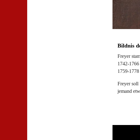
Bildnis d
Freyer stam
1742-1766 A
1759-1778 S
Freyer soll
jemand etw