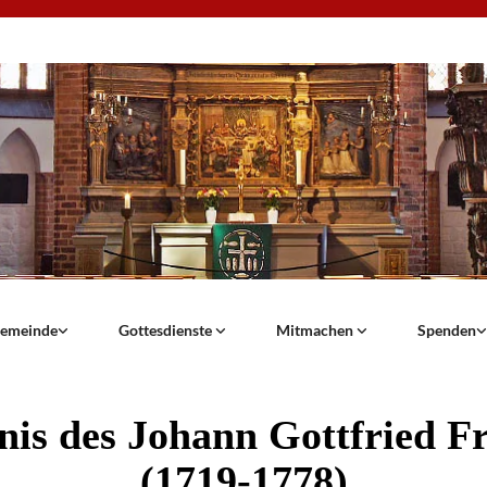
emeinde
Gottesdienste
Mitmachen
Spenden
nis des Johann Gottfried F
(1719-1778)