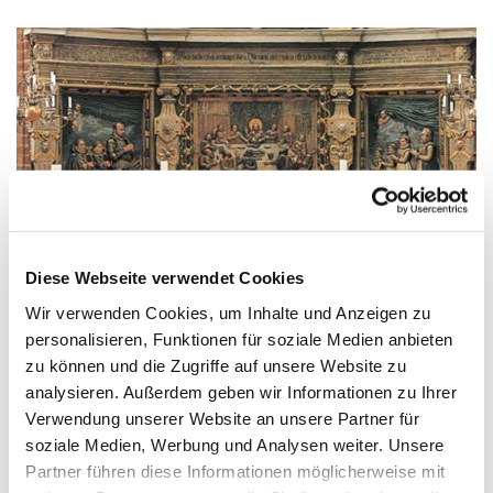
Diese Webseite verwendet Cookies
Wir verwenden Cookies, um Inhalte und Anzeigen zu
personalisieren, Funktionen für soziale Medien anbieten
Der Altar von St. Nikolai Spandau
zu können und die Zugriffe auf unsere Website zu
Blickfang in unserer St.-Nikolai-Kirche ist der prächtige
analysieren. Außerdem geben wir Informationen zu Ihrer
Steinaltar, den der Italiener Rocco Guerrini Conte
Verwendung unserer Website an unsere Partner für
di Linari (Rochus Quirinus Graf zu Lynar) und seine
soziale Medien, Werbung und Analysen weiter. Unsere
französische Gattin Anne de Montot 1581/82 der
Partner führen diese Informationen möglicherweise mit
Spandauer Gemeinde stifteten. Unter dem Altar ließ sich die